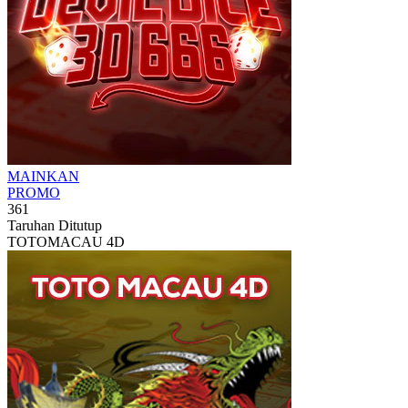
MAINKAN
PROMO
361
Taruhan Ditutup
TOTOMACAU 4D