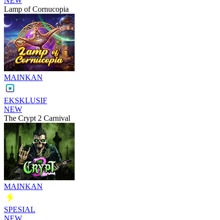
NEW
Lamp of Cornucopia
MAINKAN
EKSKLUSIF
NEW
The Crypt 2 Carnival
MAINKAN
SPESIAL
NEW