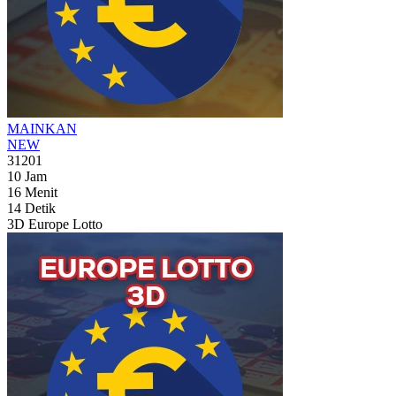
MAINKAN
NEW
31201
10
Jam
16
Menit
13
Detik
3D Europe Lotto