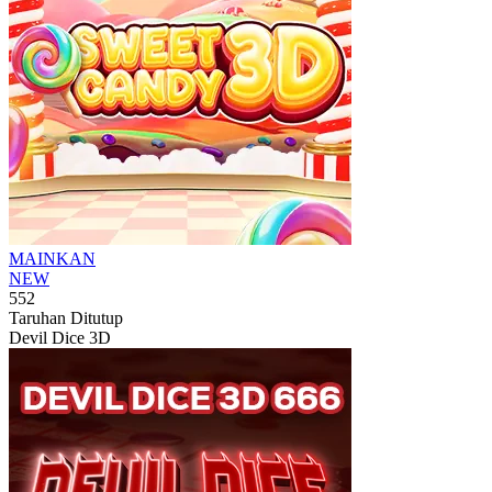
MAINKAN
NEW
552
Taruhan Ditutup
Devil Dice 3D