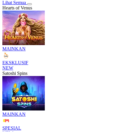
Lihat Semua
Hearts of Venus
MAINKAN
EKSKLUSIF
NEW
Satoshi Spins
MAINKAN
SPESIAL