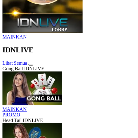
MAINKAN
IDNLIVE
Lihat Semua
Gong Ball IDNLIVE
MAINKAN
PROMO
Head Tail IDNLIVE