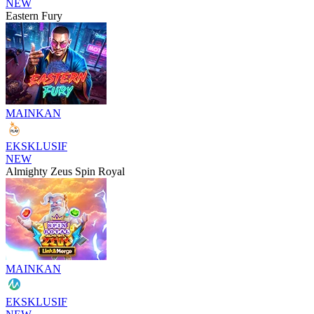
NEW
Eastern Fury
MAINKAN
EKSKLUSIF
NEW
Almighty Zeus Spin Royal
MAINKAN
EKSKLUSIF