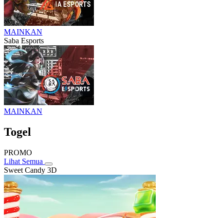
MAINKAN
Saba Esports
MAINKAN
Togel
PROMO
Lihat Semua
Sweet Candy 3D