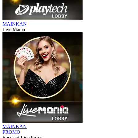
MAINKAN
Live Mania
MAINKAN
PROMO
Baccarat Live Proxy