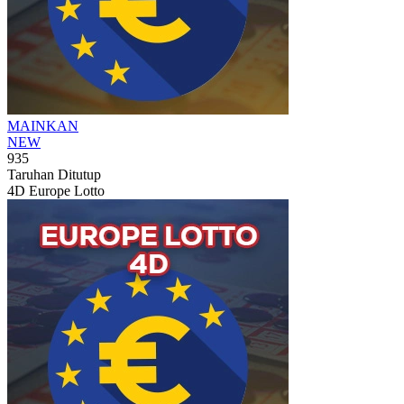
MAINKAN
NEW
935
Taruhan Ditutup
4D Europe Lotto