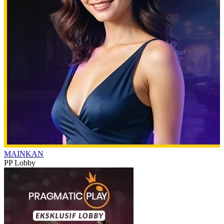
MAINKAN
PP Lobby