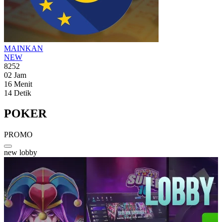
MAINKAN
NEW
8252
02
Jam
16
Menit
13
Detik
POKER
PROMO
new lobby