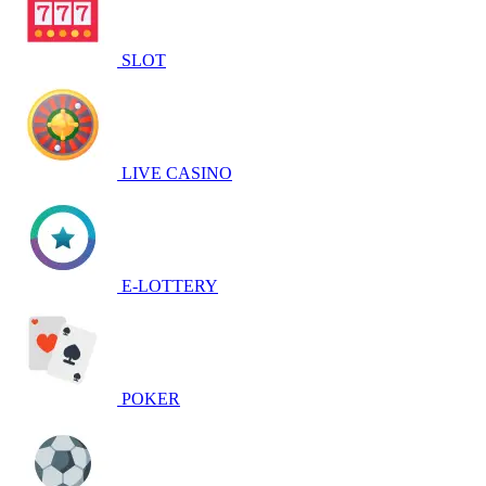
SLOT
LIVE CASINO
E-LOTTERY
POKER