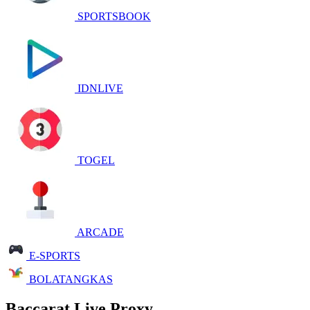
SPORTSBOOK
IDNLIVE
TOGEL
ARCADE
E-SPORTS
BOLATANGKAS
Baccarat Live Proxy