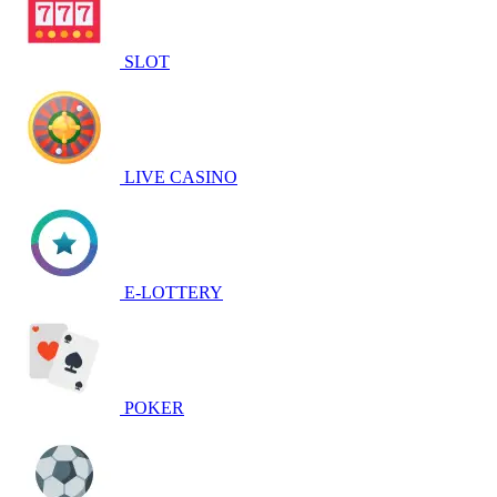
SLOT
LIVE CASINO
E-LOTTERY
POKER