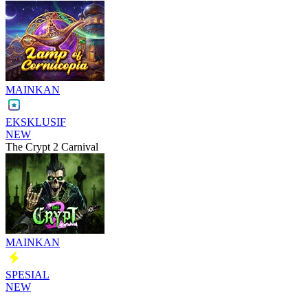
MAINKAN
EKSKLUSIF
NEW
The Crypt 2 Carnival
MAINKAN
SPESIAL
NEW