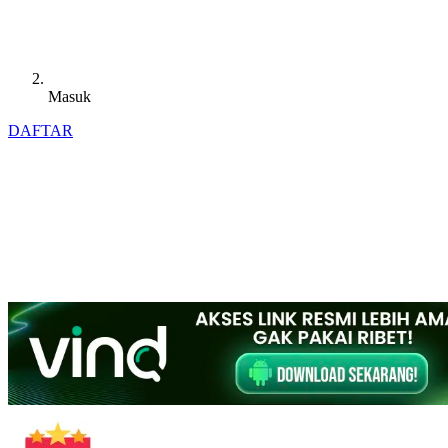
Masuk
DAFTAR