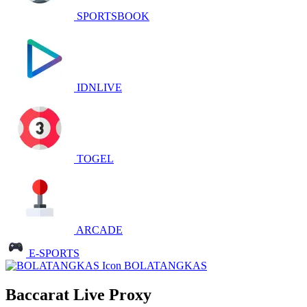
SPORTSBOOK
IDNLIVE
TOGEL
ARCADE
E-SPORTS
BOLATANGKAS
Baccarat Live Proxy