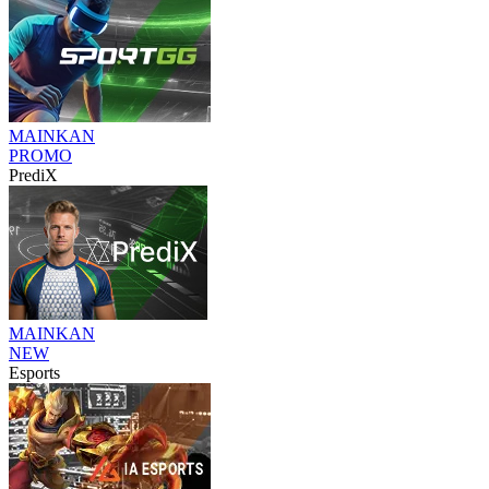
MAINKAN
PROMO
PrediX
MAINKAN
NEW
Esports