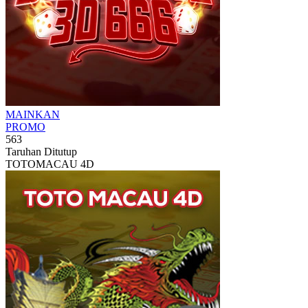
MAINKAN
PROMO
563
Taruhan Ditutup
TOTOMACAU 4D