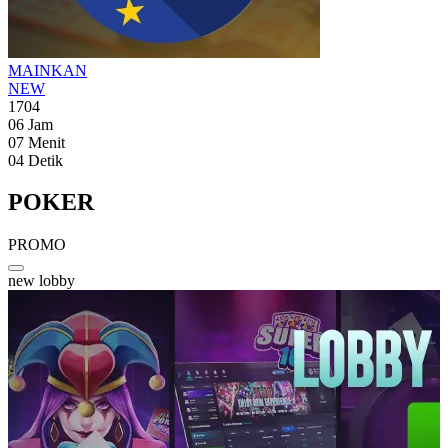
MAINKAN
NEW
1704
06
Jam
07
Menit
02
Detik
POKER
PROMO
new lobby