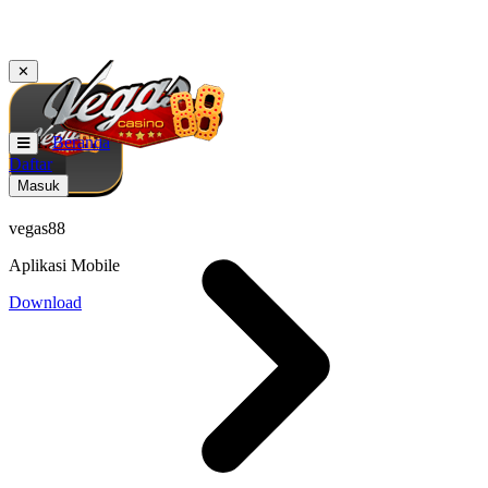
✕
Beranda
Daftar
Masuk
vegas88
Aplikasi Mobile
Download