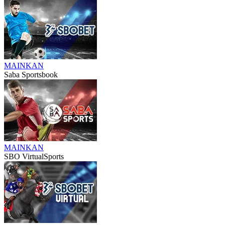
MAINKAN
Saba Sportsbook
MAINKAN
SBO VirtualSports