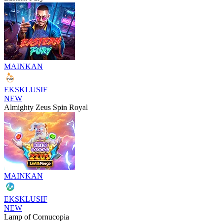
MAINKAN
EKSKLUSIF
NEW
Almighty Zeus Spin Royal
MAINKAN
EKSKLUSIF
NEW
Lamp of Cornucopia