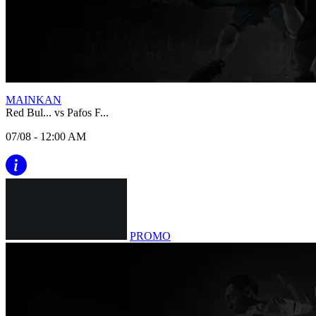
-0.25
-1.02
Odds
-1.19
MAINKAN
Red Bul... vs Pafos F...
07/08 - 12:00 AM
PROMO
PROMO SBO SPORT
H
Red Bull Salzburg
A