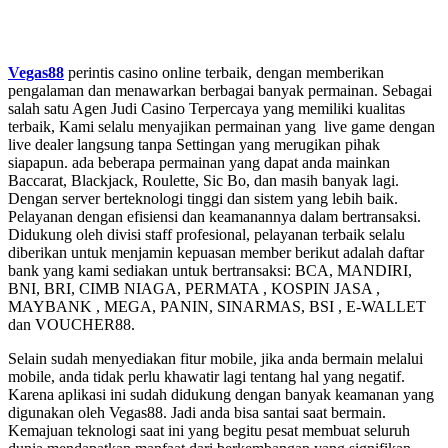
Vegas88
perintis casino online terbaik, dengan memberikan
pengalaman dan menawarkan berbagai banyak permainan. Sebagai
salah satu Agen Judi Casino Terpercaya yang memiliki kualitas
terbaik, Kami selalu menyajikan permainan yang live game dengan
live dealer langsung tanpa Settingan yang merugikan pihak
siapapun. ada beberapa permainan yang dapat anda mainkan
Baccarat, Blackjack, Roulette, Sic Bo, dan masih banyak lagi.
Dengan server berteknologi tinggi dan sistem yang lebih baik.
Pelayanan dengan efisiensi dan keamanannya dalam bertransaksi.
Didukung oleh divisi staff profesional, pelayanan terbaik selalu
diberikan untuk menjamin kepuasan member berikut adalah daftar
bank yang kami sediakan untuk bertransaksi: BCA, MANDIRI,
BNI, BRI, CIMB NIAGA, PERMATA , KOSPIN JASA ,
MAYBANK , MEGA, PANIN, SINARMAS, BSI , E-WALLET
dan VOUCHER88.
Selain sudah menyediakan fitur mobile, jika anda bermain melalui
mobile, anda tidak perlu khawatir lagi tentang hal yang negatif.
Karena aplikasi ini sudah didukung dengan banyak keamanan yang
digunakan oleh Vegas88. Jadi anda bisa santai saat bermain.
Kemajuan teknologi saat ini yang begitu pesat membuat seluruh