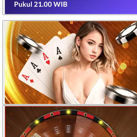
Rp
Rp
Rp
2
Turnover/Rollingan bermain : Rp. 6.000.000 - Rp.
15.000.000
15.000.000
15.000.000
10.799.999 = 1 Kupon
Tebak Nomor 1 Bola
Turnover/Rollingan bermain : Rp. 10.800.000 - Rp.
Tebak Nomor 2 Bola
15.999.999 = 2 Kupon
Rp
Rp
Rp
Tebak Nomor 3 Bola
3
Turnover/Rollingan bermain : Rp. 16.000.000 - Rp.
7.500.000
7.500.000
7.500.000
Tebak Nomor 4 Bola
MONDAY WARMUP
21.799.999 = 3 Kupon
Tebak Nomor 5 Bola
Turnover/Rollingan bermain : Rp. 21.800.000 - Rp.
Tebak Nomor 6 Bola
27.199.999 = 4 Kupon
Rp
Rp
Rp
4 - 10
Tebak Nomor 7 Bola
Turnover/Rollingan bermain : Lebih dari > Rp. 27.199.999 =
2.500.000
2.500.000
2.500.000
5 Kupon
*Note
TOTAL
Rp 210.0000.000
ALL IN Tuesday
Contoh :
Raih hadiah uang ekstra Untuk Urutan 10 besar di Permainan Poker,
Domino & Ceme Rake Race yang Dimulai dari Awal hingga Akhir
bulan sampai periode bulanan selanjutnya.
Jangan lewatkan kesempatan ini ! Event Rake Race Poker, Bandar
Ceme Dan Domino Bisa anda ikuti di Lobby VEGAS88 Poker.
ROLLINGAN POKER 0.3 %
Syarat dan Ketentuan
WILD Wednesday
MIN
MAX
Promosi ini hanya untuk Game Poker, Bandar Ceme dan
PERMAINAN
BONUS
BONUS
BONUS