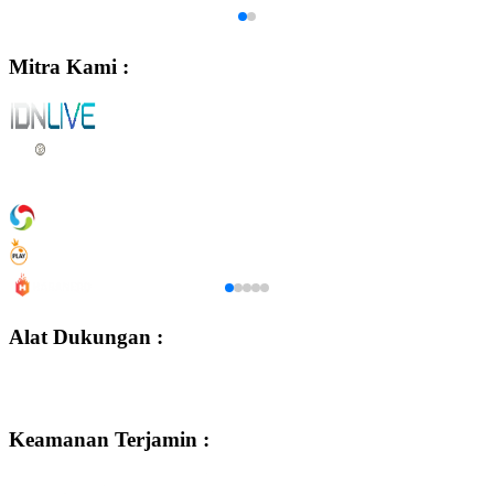
20
Vivo Y19s GT 5G
Mitra Kami :
21
Bonus Free Chip 2,000,000
22
Bonus Free Chip 1,950,000
23
Bonus Free Chip 1,900,000
Alat Dukungan :
24
Bonus Free Chip 1,800,000
Keamanan Terjamin :