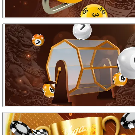
1,250,000 - 5,500,000
1 Kupon
BONUS FREE CHIP
4
1.500.000
5,500,001 - 12,500,000
2 Kupon
BONUS FREE CHIP
5
1.000.000
12,500,001 - 25,000,000
3 Kupon
25,000,001 - 35,000,000
4 Kupon
35,000,001 - 45,000,000
5 Kupon
45,000,001 - 55,000,000
6 Kupon