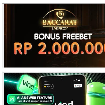
Hadiah akan dibagikan pada tanggal 17 Agustus 2026.
Kemenangan Akan Di Batalkan Apabila Terdapat Melakukan
BONUS FREE CHIPS CASINO PROXY BETTING 500K
Taruhan 2 sisi ( Safety Bet ) Gantungan Free Spin, Kesamaan
10.
Kami berhak untuk mengubah, menolak, membatalkan atau menutup
IP, Kesalahan Data Member (Tidak Valid). Dan Apabila Di
semua promosi sesuai dengan ketentuan yang berlaku tanpa ada
Temukan Adanya Indikasi Kecurangan.
Syarat dan ketentuan:
Pihak GRAND TURNOVER KEMERDEKAAN Berhak
pemberitahuan sebelumnya.
Untuk Mengubah, Menolak, Membatalkan Atau Menutup
1. Berlaku untuk semua pemain yang main di casino proxy betting
Semua Promosi Sesuai Dengan Ketentuan Yang Berlaku
Basic
7.000.000 : 350.000
2. pemain wajib deposit 5.000.000 untuk claim bonus free chips 500.000 dan harus masuk
Tanpa Ada Pemberitahuan Sebelumnya.
Kupon
= 20 Kupon
ke permainan casino proxy betting secara Bersamaan dengan bonus yang telah di berikan.
Keputusan GRAND TURNOVER KEMERDEKAAN
11.
Keputusan kami untuk promo ini adalah Mutlak dan tidak dapat di
* berlaku juga untuk pemain yang sudah memiliki saldo 5.000.000 dan ingin bermain di
Bersifat Mutlak Dan Tidak Dapat Di Ganggu Gugat.
casino proxy betting juga berhak claim bonus free chips 500.000 , dengan ketentuan harus
Ganggu Gugat.
main di casino proxy betting.
3. bonus free chips 500.000 hanya boleh dimainkan di casino proxy betting , jika bonus free
Bonus
7.000.000 :
chips dimainkan di provider game lainnya , maka bonus akan di Tarik / dianggap hangus.
Extra
3.500.000 = 2 Kupon
4. Untuk melakukan withdraw pemain harus mencapai 3x Turnover dari nilai BONUS
Kupon
Contoh :
BONUS Rp 500.000 x 3 = 1.500.000 ( Turnover yang harus di capai )
5. Pihak kami berhak untuk mengubah, menolak, membatalkan atau menutup semua
promosi sesuai dengan ketentuan yang berlaku tanpa ada pemberitahuan sebelumnya.
Promo ini memberikan Free Bet senilai Rp 2.000.000 untuk
6. Keputusan kami untuk Promo ini adalah Mutlak dan Tidak dapat di Ganggu Gugat.
TOTAL
22 KUPON
permainan Casino Proxy Betting.
Berlaku bagi member yang mencapai turnover minimal Rp
5.000.000 dari permainan Casino Proxy Betting.
Setiap member hanya dapat melakukan klaim 1 kali (1x claim
per akun).