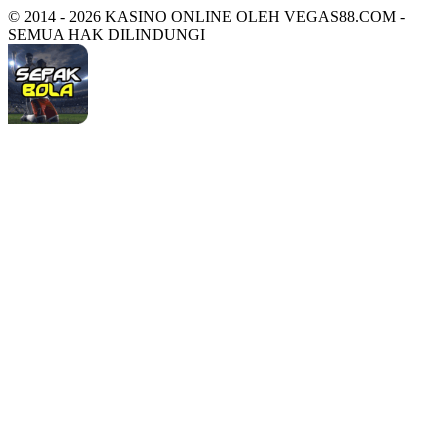
© 2014 - 2026 KASINO ONLINE OLEH VEGAS88.COM -
SEMUA HAK DILINDUNGI
36
Bonus Free Chip 950,000
37
Bonus Free Chip 900,000
38
Bonus Free Chip 850,000
39
Bonus Free Chip 800,000
40
Bonus Free Chip 750,000