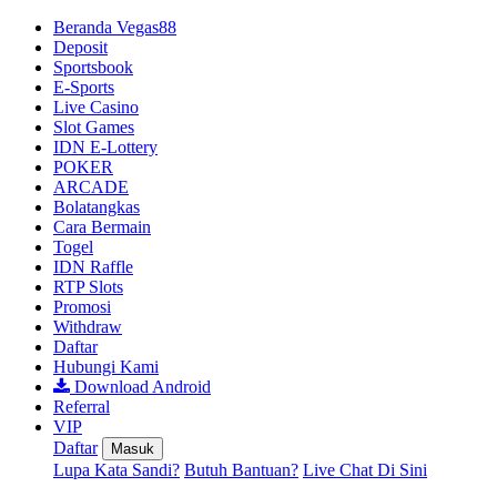
Beranda Vegas88
Deposit
Sportsbook
E-Sports
Live Casino
Slot Games
IDN E-Lottery
POKER
ARCADE
Bolatangkas
Cara Bermain
Togel
IDN Raffle
RTP Slots
Promosi
Withdraw
Daftar
Hubungi Kami
Download Android
Referral
VIP
Daftar
Masuk
Lupa Kata Sandi?
Butuh Bantuan?
Live Chat Di Sini