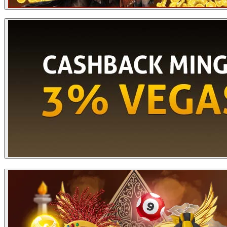
4
Iphone 17 Pro Max
untuk mendapatkan UANG TUNAI setiap harinya.
Bola Kelima
100.000
SUNDAY VIP
5
HUAWEI MATE X6
6
Asus ROG Flow X16
Syarat & Ketentuan:
7
Lenovo LOQ AHID i7
CASHBACK MINGGUAN 3%
8
Apple iPad Air M3
MIN
MAX
PERMAINAN
BONUS
T
BONUS
BONUS
9
Xiaomi 15T Pro