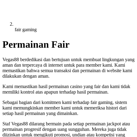
fair gaming
Permainan Fair
Vegas88 berdedikasi dan bertujuan untuk membuat lingkungan yang
aman dan terpercaya di internet untuk para member kami. Kami
memastikan bahwa semua transaksi dan permainan di website kami
dilakukan dengan aman.
Kami memastikan hasil permainan casino yang fair dan kami tidak
memiliki kontrol atas apapun terhadap hasil permainan.
Sebagai bagian dari komitmen kami terhadap fair gaming, sistem
kami memungkinkan member kami untuk memeriksa histori dari
setiap hasil permainan yang dimainkan.
Staf Vegas88 dilarang bermain pada setiap permainan jackpot atau
permainan progresif dengan uang sungguhan. Mereka juga tidak
diizinkan untuk mengikuti promosi, undian atau kompetisi yang