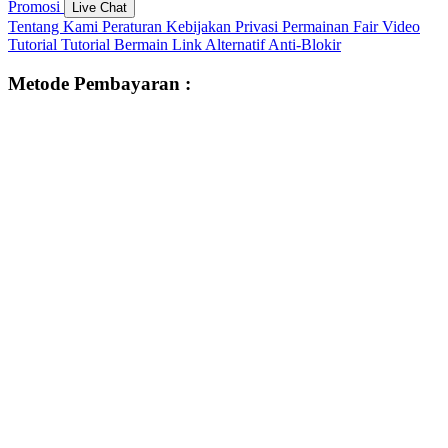
Promosi
Live Chat
Tentang Kami
Peraturan
Kebijakan Privasi
Permainan Fair
Video
Tutorial
Tutorial Bermain
Link Alternatif
Anti-Blokir
Metode Pembayaran :