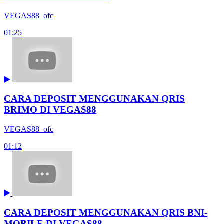
VEGAS88_ofc
01:25
CARA DEPOSIT MENGGUNAKAN QRIS
BRIMO DI VEGAS88
VEGAS88_ofc
01:12
CARA DEPOSIT MENGGUNAKAN QRIS BNI-
MOBILE DI VEGAS88