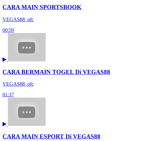
CARA MAIN SPORTSBOOK
VEGAS88_ofc
00:59
CARA BERMAIN TOGEL Di VEGAS88
VEGAS88_ofc
01:37
CARA MAIN ESPORT Di VEGAS88