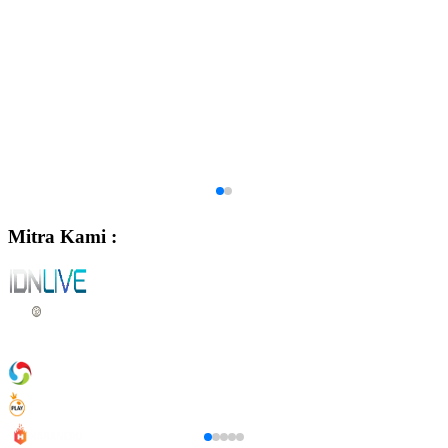
Mitra Kami :