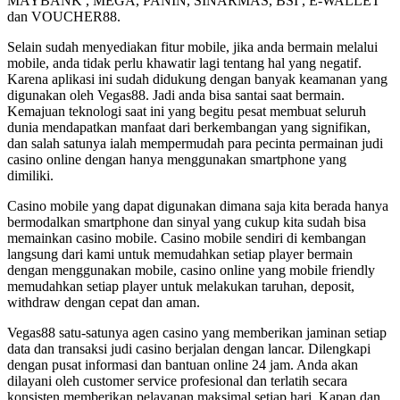
MAYBANK , MEGA, PANIN, SINARMAS, BSI , E-WALLET
dan VOUCHER88.
Selain sudah menyediakan fitur mobile, jika anda bermain melalui
mobile, anda tidak perlu khawatir lagi tentang hal yang negatif.
Karena aplikasi ini sudah didukung dengan banyak keamanan yang
digunakan oleh Vegas88. Jadi anda bisa santai saat bermain.
Kemajuan teknologi saat ini yang begitu pesat membuat seluruh
dunia mendapatkan manfaat dari berkembangan yang signifikan,
dan salah satunya ialah mempermudah para pecinta permainan judi
casino online dengan hanya menggunakan smartphone yang
dimiliki.
Casino mobile yang dapat digunakan dimana saja kita berada hanya
bermodalkan smartphone dan sinyal yang cukup kita sudah bisa
memainkan casino mobile. Casino mobile sendiri di kembangan
langsung dari kami untuk memudahkan setiap player bermain
dengan menggunakan mobile, casino online yang mobile friendly
memudahkan setiap player untuk melakukan taruhan, deposit,
withdraw dengan cepat dan aman.
Vegas88 satu-satunya agen casino yang memberikan jaminan setiap
data dan transaksi judi casino berjalan dengan lancar. Dilengkapi
dengan pusat informasi dan bantuan online 24 jam. Anda akan
dilayani oleh customer service profesional dan terlatih secara
konsisten memberikan pelayanan maksimal setiap hari. Kapan dan