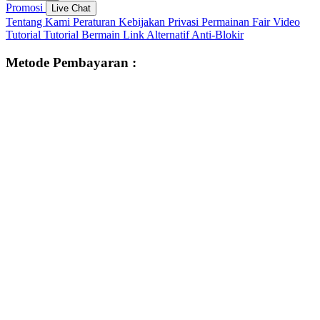
Promosi
Live Chat
Tentang Kami
Peraturan
Kebijakan Privasi
Permainan Fair
Video
Tutorial
Tutorial Bermain
Link Alternatif
Anti-Blokir
Metode Pembayaran :