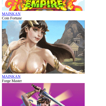
MAINKAN
Coin Fortune
MAINKAN
Forge Master