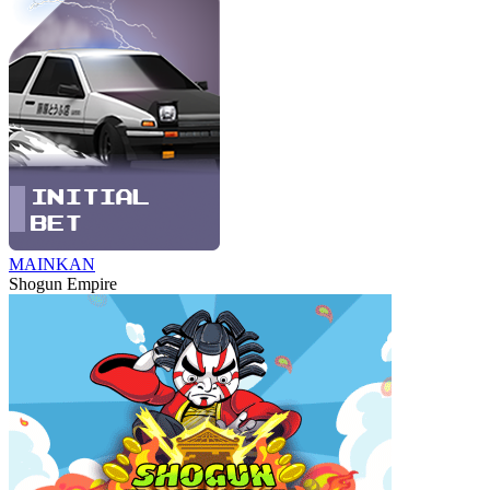
MAINKAN
Shogun Empire