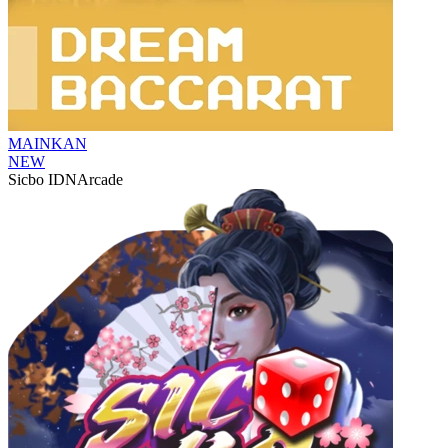
MAINKAN
NEW
Sicbo IDNArcade