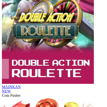
MAINKAN
NEW
Coin Pusher