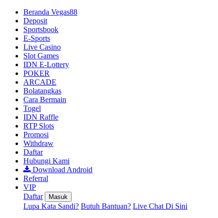
Beranda Vegas88
Deposit
Sportsbook
E-Sports
Live Casino
Slot Games
IDN E-Lottery
POKER
ARCADE
Bolatangkas
Cara Bermain
Togel
IDN Raffle
RTP Slots
Promosi
Withdraw
Daftar
Hubungi Kami
Download Android
Referral
VIP
Daftar
Masuk
Lupa Kata Sandi?
Butuh Bantuan?
Live Chat Di Sini