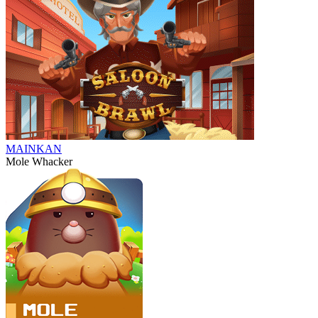
MAINKAN
Mole Whacker