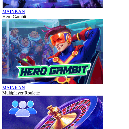
MAINKAN
Hero Gambit
MAINKAN
Multiplayer Roulette