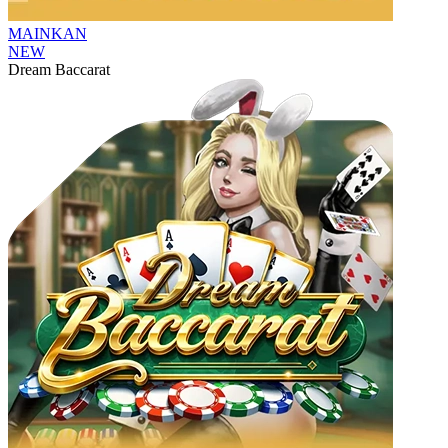
MAINKAN
NEW
Dream Baccarat