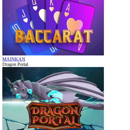
MAINKAN
Dragon Portal