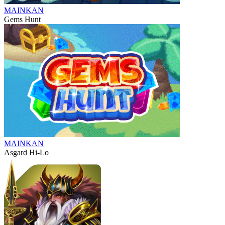
MAINKAN
Gems Hunt
MAINKAN
Asgard Hi-Lo