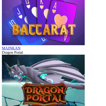
MAINKAN
Dragon Portal