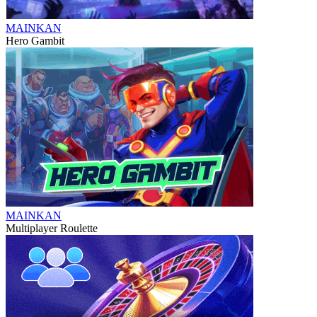
MAINKAN
Hero Gambit
MAINKAN
Multiplayer Roulette