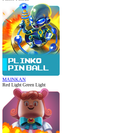
MAINKAN
Red Light Green Light