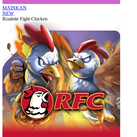
MAINKAN
NEW
Roulette Fight Chicken