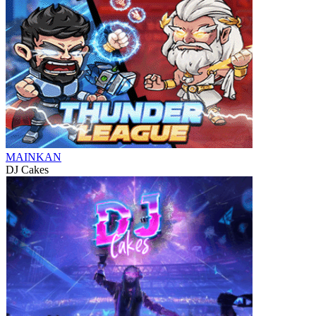
MAINKAN
DJ Cakes