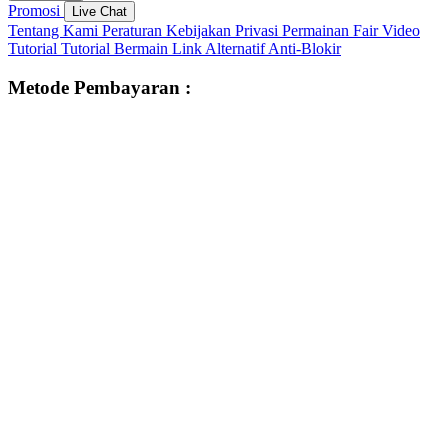
Promosi
Live Chat
Tentang Kami
Peraturan
Kebijakan Privasi
Permainan Fair
Video
Tutorial
Tutorial Bermain
Link Alternatif
Anti-Blokir
Metode Pembayaran :