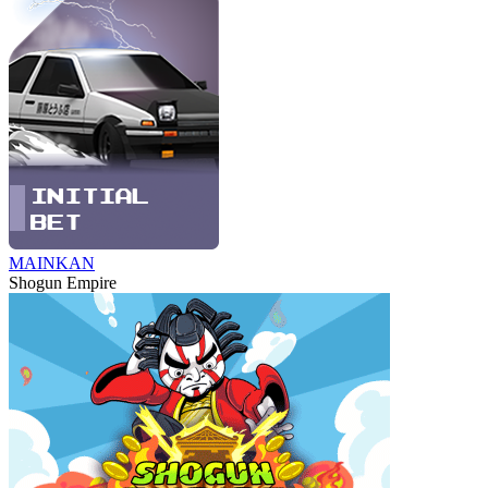
MAINKAN
Shogun Empire