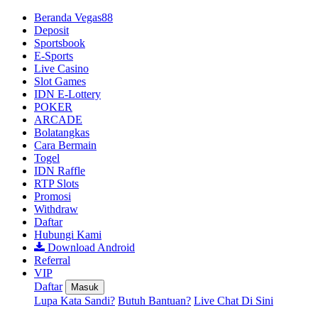
Beranda Vegas88
Deposit
Sportsbook
E-Sports
Live Casino
Slot Games
IDN E-Lottery
POKER
ARCADE
Bolatangkas
Cara Bermain
Togel
IDN Raffle
RTP Slots
Promosi
Withdraw
Daftar
Hubungi Kami
Download Android
Referral
VIP
Daftar
Masuk
Lupa Kata Sandi?
Butuh Bantuan?
Live Chat Di Sini