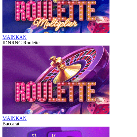
MAINKAN
IDNRNG Roulette
MAINKAN
Baccarat